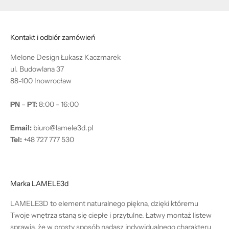
Kontakt i odbiór zamówień
Melone Design Łukasz Kaczmarek
ul. Budowlana 37
88-100 Inowrocław
PN
–
PT:
8:00 - 16:00
Email:
biuro@lamele3d.pl
Tel:
+48 727 777 530
Marka LAMELE3d
LAMELE3D to element naturalnego piękna, dzięki któremu
Twoje wnętrza staną się ciepłe i przytulne. Łatwy montaż listew
sprawia, że w prosty sposób nadasz indywidualnego charakteru