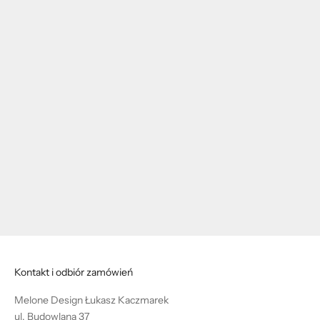
Dodaj do koszyka
LISTWY PRZYPODŁOGOWE
ALUMINIOWE - BIAŁY - 275
CM
Cena promocyjna
69,00 zl PLN
Kontakt i odbiór zamówień
Melone Design Łukasz Kaczmarek
ul. Budowlana 37