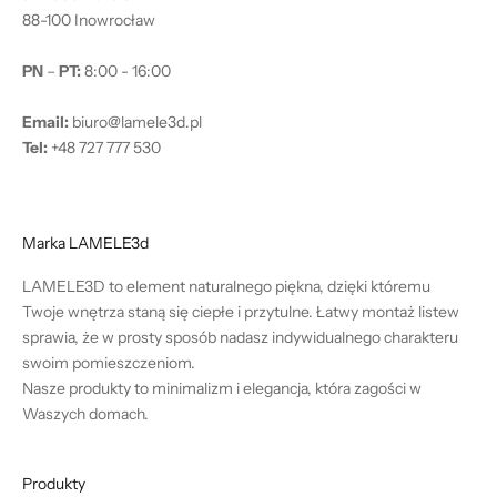
88-100 Inowrocław
PN
–
PT:
8:00 - 16:00
Email:
biuro@lamele3d.pl
Tel:
+48 727 777 530
Marka LAMELE3d
LAMELE3D to element naturalnego piękna, dzięki któremu
Twoje wnętrza staną się ciepłe i przytulne. Łatwy montaż listew
sprawia, że w prosty sposób nadasz indywidualnego charakteru
swoim pomieszczeniom.
Nasze produkty to minimalizm i elegancja, która zagości w
Waszych domach.
Produkty