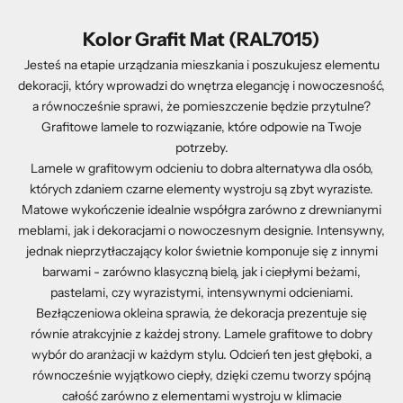
Kolor Grafit Mat (RAL7015)
Jesteś na etapie urządzania mieszkania i poszukujesz elementu
dekoracji, który wprowadzi do wnętrza elegancję i nowoczesność,
a równocześnie sprawi, że pomieszczenie będzie przytulne?
Grafitowe lamele to rozwiązanie, które odpowie na Twoje
potrzeby.
Lamele w grafitowym odcieniu to dobra alternatywa dla osób,
których zdaniem czarne elementy wystroju są zbyt wyraziste.
Matowe wykończenie idealnie współgra zarówno z drewnianymi
meblami, jak i dekoracjami o nowoczesnym designie. Intensywny,
jednak nieprzytłaczający kolor świetnie komponuje się z innymi
barwami - zarówno klasyczną bielą, jak i ciepłymi beżami,
pastelami, czy wyrazistymi, intensywnymi odcieniami.
Bezłączeniowa okleina sprawia, że dekoracja prezentuje się
równie atrakcyjnie z każdej strony. Lamele grafitowe to dobry
wybór do aranżacji w każdym stylu. Odcień ten jest głęboki, a
równocześnie wyjątkowo ciepły, dzięki czemu tworzy spójną
całość zarówno z elementami wystroju w klimacie