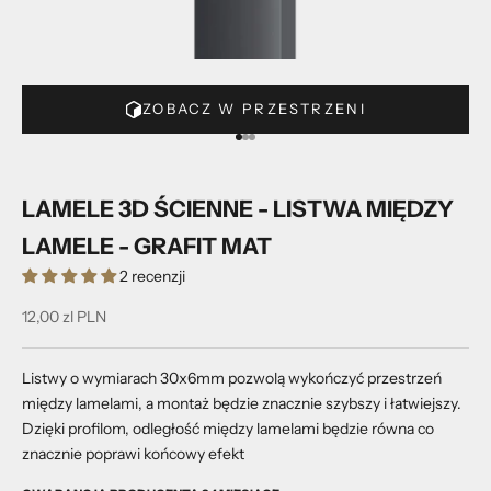
ZOBACZ W PRZESTRZENI
Przejdź do 1
Przejdź do 2
Przejdź do 3
LAMELE 3D ŚCIENNE - LISTWA MIĘDZY
LAMELE - GRAFIT MAT
2 recenzji
Cena promocyjna
12,00 zl PLN
Listwy o wymiarach 30x6mm pozwolą wykończyć przestrzeń
między lamelami, a montaż będzie znacznie szybszy i łatwiejszy.
Dzięki profilom, odległość między lamelami będzie równa co
znacznie poprawi końcowy efekt