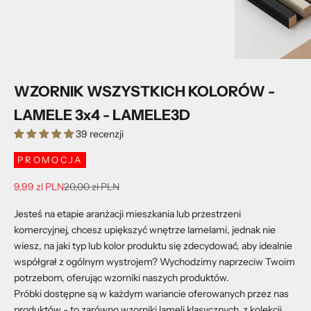
WZORNIK WSZYSTKICH KOLORÓW -
LAMELE 3x4 - LAMELE3D
39 recenzji
PROMOCJA
Cena promocyjna
Cena regularna
9,99 zl PLN
20,00 zl PLN
Jesteś na etapie aranżacji mieszkania lub przestrzeni
komercyjnej, chcesz upiększyć wnętrze lamelami, jednak nie
wiesz, na jaki typ lub kolor produktu się zdecydować, aby idealnie
współgrał z ogólnym wystrojem? Wychodzimy naprzeciw Twoim
potrzebom, oferując wzorniki naszych produktów.
Próbki dostępne są w każdym wariancie oferowanych przez nas
produktów - to zarówno wzorniki lameli klasycznych, z kolekcji