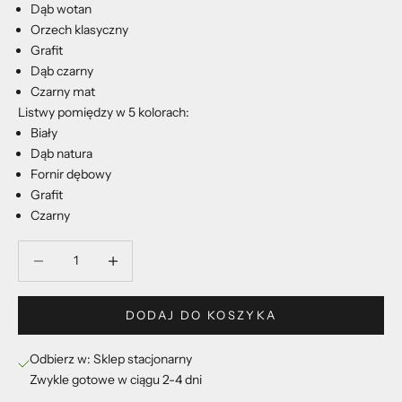
Dąb wotan
Orzech klasyczny
Grafit
Dąb czarny
Czarny mat
Listwy pomiędzy w 5 kolorach:
Biały
Dąb natura
Fornir dębowy
Grafit
Czarny
Zmniejsz ilość
Zmniejsz ilość
DODAJ DO KOSZYKA
Odbierz w: Sklep stacjonarny
Zwykle gotowe w ciągu 2-4 dni