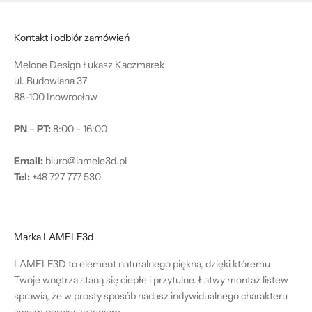
Kontakt i odbiór zamówień
Melone Design Łukasz Kaczmarek
ul. Budowlana 37
88-100 Inowrocław
PN
–
PT:
8:00 - 16:00
Email:
biuro@lamele3d.pl
Tel:
+48 727 777 530
Marka LAMELE3d
LAMELE3D to element naturalnego piękna, dzięki któremu
Twoje wnętrza staną się ciepłe i przytulne. Łatwy montaż listew
sprawia, że w prosty sposób nadasz indywidualnego charakteru