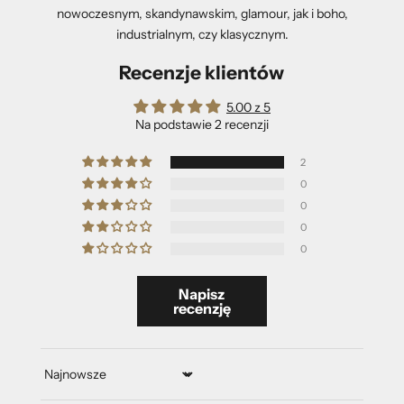
nowoczesnym, skandynawskim, glamour, jak i boho,
industrialnym, czy klasycznym.
Recenzje klientów
5.00 z 5
Na podstawie 2 recenzji
2
0
0
0
0
Napisz
recenzję
Sort by