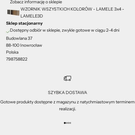
Zobacz informację o sklepie
WZORNIK WSZYSTKICH KOLORÓW - LAMELE 3x4 -
LAMELE3D
Sklep stacjonarny
Dostępny odbiór w sklepie, zwykle gotowe w ciągu 2-4 dni
Budowlana 37
88-100 Inowrocław
Polska
798758822
SZYBKA DOSTAWA
Gotowe produkty dostępne z magazynu z natychmiastowym terminem
realizacji.
Przejdź do 1
Przejdź do 2
Przejdź do 3
Przejdź do 4