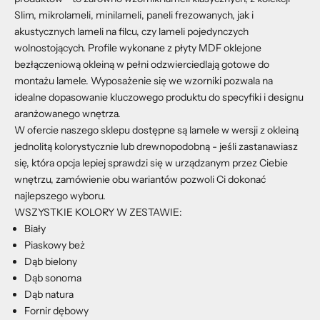
Slim, mikrolameli, minilameli, paneli frezowanych, jak i
akustycznych lameli na filcu, czy lameli pojedynczych
wolnostojących. Profile wykonane z płyty MDF oklejone
bezłączeniową okleiną w pełni odzwierciedlają gotowe do
montażu lamele. Wyposażenie się we wzorniki pozwala na
idealne dopasowanie kluczowego produktu do specyfiki i designu
aranżowanego wnętrza.
W ofercie naszego sklepu dostępne są lamele w wersji z okleiną
jednolitą kolorystycznie lub drewnopodobną - jeśli zastanawiasz
się, która opcja lepiej sprawdzi się w urządzanym przez Ciebie
wnętrzu, zamówienie obu wariantów pozwoli Ci dokonać
najlepszego wyboru.
WSZYSTKIE KOLORY W ZESTAWIE:
Biały
Piaskowy beż
Dąb bielony
Dąb sonoma
Dąb natura
Fornir dębowy