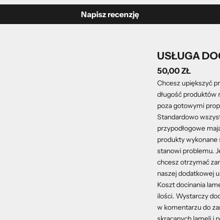
Napisz recenzję
USŁUGA DOC
50,00 ZŁ
Chcesz upiększyć pr
długość produktów r
poza gotowymi propo
Standardowo wszystki
przypodłogowe mają
produkty wykonane są
stanowi problemu. J
chcesz otrzymać zam
naszej dodatkowej u
Koszt docinania lame
ilości. Wystarczy do
w komentarzu do zam
skracanych lameli i