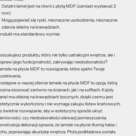
Ostatni lamel jest na równi z płytą MDF (zamiast wystawać 2
mm)
Mogą pojawiać się ryski, nieznaczne uszkodzenia, nieznaczne
zdarcia okleiny na krawędziach.
rodukt ma standardowy wymiar.
oszukujesz produktu, który nie tylko uatrakcyjni wnętrze, ale i
oprawi jego funkcjonalność, zakrywając niedoskonałości?
amele na płycie MDF to rozwiązanie, które spełni Twoje
czekiwania.
ostępne w naszej ofercie lamele na płycie MDF to opcja, którą
ożna stosować zarówno na ścianach, jak i na sufitach. Każdy
anel ma okleinę na krawędziach bocznych, dzięki czemu jest
stetycznie wykończony i nie wymaga zakupu listew krańcowych.
o świetne rozwiązanie, aby w estetyczny sposób ukryć
ierówności, czy niedoskonałości elewacji pomieszczenia.
onstrukcja dekoracji sprawia, że lamele na płycie tłumią hałas i
cho, poprawiając akustykę wnętrza. Płyta podkładowa została