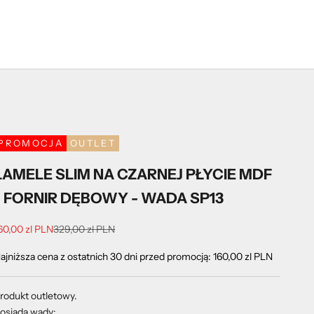
PROMOCJA
OUTLET
LAMELE SLIM NA CZARNEJ PŁYCIE MDF
- FORNIR DĘBOWY - WADA SP13
ena promocyjna
Cena regularna
60,00 zl PLN
329,00 zl PLN
ajniższa cena z ostatnich 30 dni przed promocją:
160,00 zl PLN
rodukt outletowy.
osiada wady: