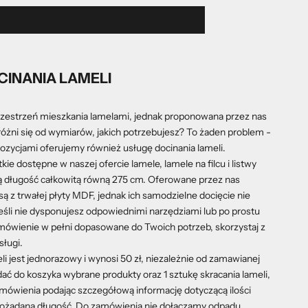
INANIA LAMELI
zestrzeń mieszkania lamelami, jednak proponowana przez nas
óżni się od wymiarów, jakich potrzebujesz? To żaden problem -
zycjami oferujemy również usługę docinania lameli.
e dostępne w naszej ofercie lamele, lamele na filcu i listwy
 długość całkowitą równą 275 cm. Oferowane przez nas
 z trwałej płyty MDF, jednak ich samodzielne docięcie nie
eśli nie dysponujesz odpowiednimi narzędziami lub po prostu
ówienie w pełni dopasowane do Twoich potrzeb, skorzystaj z
sługi.
li jest jednorazowy i wynosi 50 zł, niezależnie od zamawianej
dać do koszyka wybrane produkty oraz 1 sztukę skracania lameli,
ówienia podając szczegółową informację dotyczącą ilości
 pożądaną długość. Do zamówienia nie dołączamy odpadu