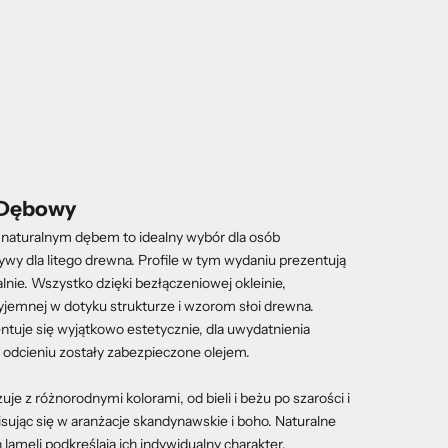
r Dębowy
naturalnym dębem to idealny wybór dla osób
ywy dla litego drewna. Profile w tym wydaniu prezentują
lnie. Wszystko dzięki bezłączeniowej okleinie,
zyjemnej w dotyku strukturze i wzorom słoi drewna.
ntuje się wyjątkowo estetycznie, dla uwydatnienia
 odcieniu zostały zabezpieczone olejem.
je z różnorodnymi kolorami, od bieli i beżu po szarości i
isując się w aranżacje skandynawskie i boho. Naturalne
 lameli podkreślają ich indywidualny charakter,