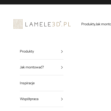
Przejdź do treści
lamele3d
Produkty
Jak mont
Produkty
Jak montować?
Inspiracje
Współpraca