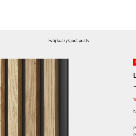
Twój koszyk jest pusty
C
1
N
P
P