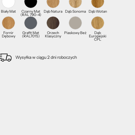
Biały Mat
Czarny Mat
Dąb Natura
Dąb Sonoma
Dąb Wotan
(RAL 790-4)
Fornir
Grafit Mat
Orzech
Piaskowy Beż
Dąb
Dębowy
(RAL7015)
Klasyczny
Europejski
CPL
Wysyłka w ciągu 2 dni roboczych