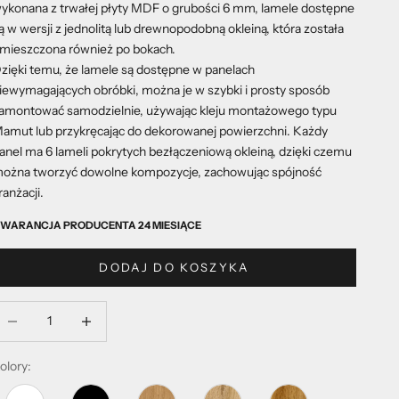
ykonana z trwałej płyty MDF o grubości 6 mm, lamele dostępne
ą w wersji z jednolitą lub drewnopodobną okleiną, która została
mieszczona również po bokach.
zięki temu, że lamele są dostępne w panelach
iewymagających obróbki, można je w szybki i prosty sposób
amontować samodzielnie, używając kleju montażowego typu
amut lub przykręcając do dekorowanej powierzchni. Każdy
anel ma 6 lameli pokrytych bezłączeniową okleiną, dzięki czemu
ożna tworzyć dowolne kompozycje, zachowując spójność
ranżacji.
WARANCJA PRODUCENTA 24 MIESIĄCE
DODAJ DO KOSZYKA
mniejsz ilość
Zmniejsz ilość
olory: