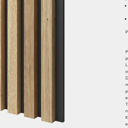
P
P
p
L
o
D
m
p
e
T
n
K
e