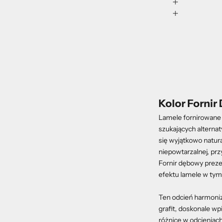
Kolor Forni
Lamele fornirowane 
szukających alternat
się wyjątkowo natura
niepowtarzalnej, pr
Fornir dębowy preze
efektu lamele w tym
Ten odcień harmonizu
grafit, doskonale wp
różnice w odcieniach