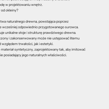
odę w projektowaniu wnętrz.
r od okleiny?
rstwa naturalnego drewna, powstająca poprzez
ie wcześniej odpowiednio przygotowanego surowca.
je unikalne słoje i strukturę prawdziwego drewna.
czony i zakonserwowany może nie ustępować litemu
względem trwałości, jak i estetyki.
 materiał syntetyczny, zaprojektowany tak, aby imitować
ie posiadający jego naturalnych właściwości.