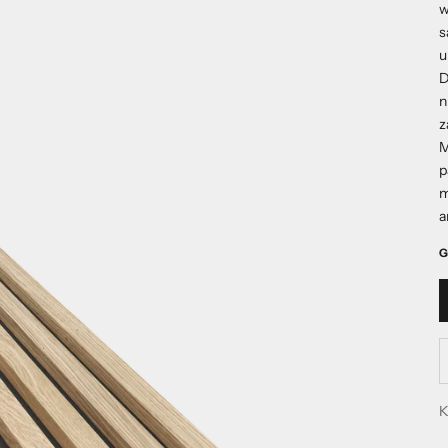
w
s
u
D
n
z
M
p
m
a
G
Z
K