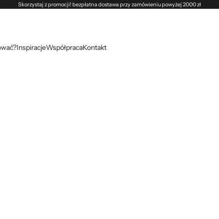
Skorzystaj z promocji! bezpłatna dostawa przy zamówieniu powyżej 2000 zł
ować?
Inspiracje
Współpraca
Kontakt