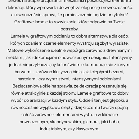
Jesteś na etapie urządzania mieszkania i poszukujesz elementu
dekoracji, który wprowadzi do wnętrza elegancję i nowoczesność,
a równocześnie sprawi, że pomieszczenie będzie przytulne?
Grafitowe lamele to rozwiązanie, które odpowie na Twoje
potrzeby.
Lamele w grafitowym odcieniu to dobra alternatywa dla osób,
których zdaniem czarne elementy wystroju są zbyt wyraziste.
Matowe wykończenie idealnie współgra zarówno z drewnianymi
meblami, jak i dekoracjami o nowoczesnym designie. Intensywny,
jednak nieprzytłaczający kolor świetnie komponuje się z innymi
barwami - zarówno klasyczną bielą, jak i ciepłymi beżami,
pastelami, czy wyrazistymi, intensywnymi odcieniami.
Bezłączeniowa okleina sprawia, że dekoracja prezentuje się
równie atrakcyjnie z każdej strony. Lamele grafitowe to dobry
wybór do aranżacji w każdym stylu. Odcień ten jest głęboki, a
równocześnie wyjątkowo ciepły, dzięki czemu tworzy spójną
całość zarówno z elementami wystroju w klimacie
nowoczesnym, skandynawskim, glamour, jak i boho,
industrialnym, czy klasycznym.