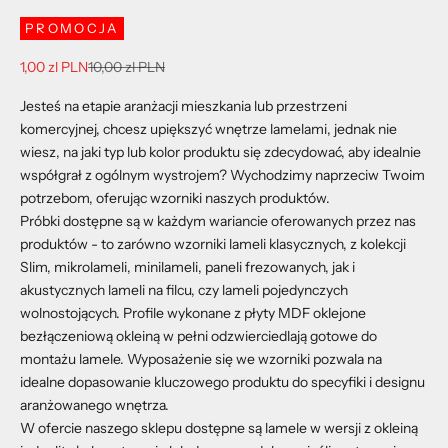
PROMOCJA
Cena promocyjna
Cena regularna
1,00 zl PLN
10,00 zl PLN
Jesteś na etapie aranżacji mieszkania lub przestrzeni
komercyjnej, chcesz upiększyć wnętrze lamelami, jednak nie
wiesz, na jaki typ lub kolor produktu się zdecydować, aby idealnie
współgrał z ogólnym wystrojem? Wychodzimy naprzeciw Twoim
potrzebom, oferując wzorniki naszych produktów.
Próbki dostępne są w każdym wariancie oferowanych przez nas
produktów - to zarówno wzorniki lameli klasycznych, z kolekcji
Slim, mikrolameli, minilameli, paneli frezowanych, jak i
akustycznych lameli na filcu, czy lameli pojedynczych
wolnostojących. Profile wykonane z płyty MDF oklejone
bezłączeniową okleiną w pełni odzwierciedlają gotowe do
montażu lamele. Wyposażenie się we wzorniki pozwala na
idealne dopasowanie kluczowego produktu do specyfiki i designu
aranżowanego wnętrza.
W ofercie naszego sklepu dostępne są lamele w wersji z okleiną