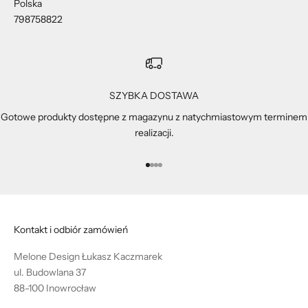
Polska
798758822
SZYBKA DOSTAWA
Gotowe produkty dostępne z magazynu z natychmiastowym terminem
realizacji.
Przejdź do 1
Przejdź do 2
Przejdź do 3
Przejdź do 4
Kontakt i odbiór zamówień
Melone Design Łukasz Kaczmarek
ul. Budowlana 37
88-100 Inowrocław