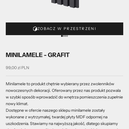
ZOBACZ W PRZESTRZENI
Przejdź do 1
Przejdź do 2
Przejdź do 3
Przejdź do 4
MINILAMELE - GRAFIT
Cena promocyjna
99,00 zl PLN
Minilamele to produkt chętnie wybierany przez zwolenników
nowoczesnych dekoracji. Oferowany przez nas produkt pozwala
w szybki sposób wprowadzić do wnętrza pomieszczenia zupełnie
nowy klimat.
Dostępne w ofercie naszego sklepu minilamele zostały
wykonane z wytrzymałej, twardej płyty MDF odpornej na
uszkodzenia. Stawiamy na najwyższą jakość, dlatego skupiamy