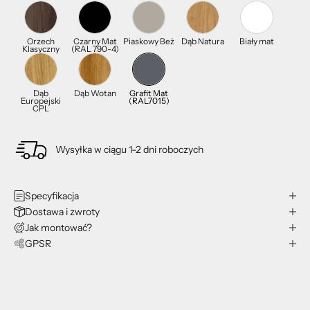
Orzech
Czarny Mat
Piaskowy Beż
Dąb Natura
Biały mat
Klasyczny
(RAL 790-4)
Dąb
Dąb Wotan
Grafit Mat
Europejski
(RAL7015)
CPL
Wysyłka w ciągu 1-2 dni roboczych
Specyfikacja
Dostawa i zwroty
Jak montować?
GPSR