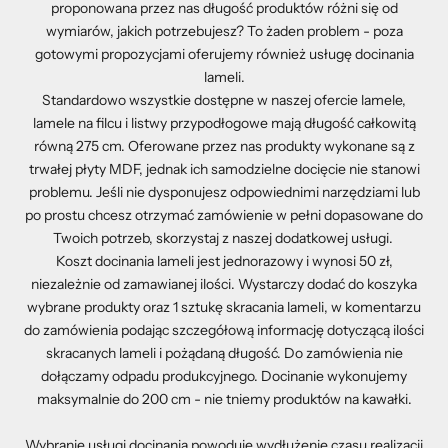
proponowana przez nas długość produktów różni się od
wymiarów, jakich potrzebujesz? To żaden problem - poza
gotowymi propozycjami oferujemy również usługę docinania
lameli.
Standardowo wszystkie dostępne w naszej ofercie lamele,
lamele na filcu i listwy przypodłogowe mają długość całkowitą
równą 275 cm. Oferowane przez nas produkty wykonane są z
trwałej płyty MDF, jednak ich samodzielne docięcie nie stanowi
problemu. Jeśli nie dysponujesz odpowiednimi narzędziami lub
po prostu chcesz otrzymać zamówienie w pełni dopasowane do
Twoich potrzeb, skorzystaj z naszej dodatkowej usługi.
Koszt docinania lameli jest jednorazowy i wynosi 50 zł,
niezależnie od zamawianej ilości. Wystarczy dodać do koszyka
wybrane produkty oraz 1 sztukę skracania lameli, w komentarzu
do zamówienia podając szczegółową informację dotyczącą ilości
skracanych lameli i pożądaną długość. Do zamówienia nie
dołączamy odpadu produkcyjnego. Docinanie wykonujemy
maksymalnie do 200 cm - nie tniemy produktów na kawałki.
Wybranie usługi docinania powoduje wydłużenie czasu realizacji