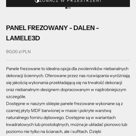
ZOBACZ W PRZESTRZENI
Przejdź do 1
Przejdź do 2
Przejdź do 3
PANEL FREZOWANY - DALEN -
LAMELE3D
Cena promocyjna
90,00 zl PLN
Panele frezowane to idealna opcja dla zwolenników niebanalnych
dekoracji ściennych. Oferowane przez nas rozwiązania wyróżniają
się jakością wykonania przekładającą się na trwałość dekoracji
oraz niebanalnym designem dopracowanym w najdrobniejszym
szczególe.
Dostępne w naszym sklepie panele frezowane wykonane są z
czarnej płyty MDF barwionej w masie i pokryte warstwą
naturalnego forniru dębowego. Dostępne są w wariantach
kwadratowych lub prostokątnych, można je układać pionowo lub
poziomo nie tylko na ścianach, ale i sufitach. Dzięki