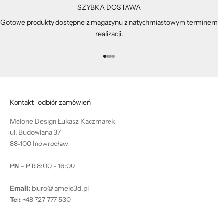
SZYBKA DOSTAWA
Gotowe produkty dostępne z magazynu z natychmiastowym terminem
realizacji.
Przejdź do 1
Przejdź do 2
Przejdź do 3
Przejdź do 4
Kontakt i odbiór zamówień
Melone Design Łukasz Kaczmarek
ul. Budowlana 37
88-100 Inowrocław
PN
–
PT:
8:00 - 16:00
Email:
biuro@lamele3d.pl
Tel:
+48 727 777 530