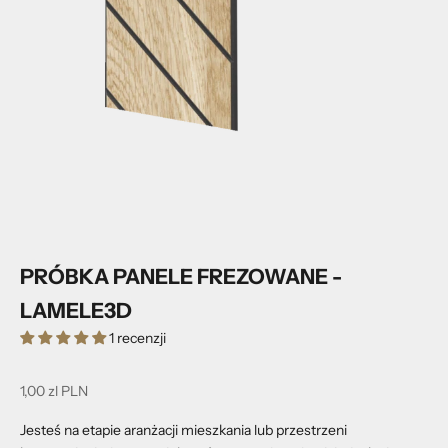
PRÓBKA PANELE FREZOWANE -
LAMELE3D
1 recenzji
Cena promocyjna
1,00 zl PLN
Jesteś na etapie aranżacji mieszkania lub przestrzeni