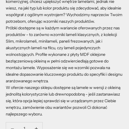
komercyjnej, chcesz upiększyć wnętrze lamelami, jednak nie
wiesz, na jaki typ lub kolor produktu się zdecydować, aby idealnie
współgrał z ogólnym wystrojem? Wychodzimy naprzeciw Twoim
potrzebom, oferując wzorniki naszych produktów.
Próbki dostępne są w każdym wariancie oferowanych przez nas
produktów - to zarówno wzorniki lameli klasycznych, z kolekcji
Slim, mikrolameli, minilameli, paneli frezowanych, jak i
akustycznych lameli na filcu, czy lameli pojedynczych
wolnostojących. Profile wykonane z płyty MDF oklejone
bezłączeniową okleiną w pełni odzwierciedlają gotowe do
montażu lamele. Wyposażenie się we wzorniki pozwala na
idealne dopasowanie kluczowego produktu do specyfiki i designu
aranżowanego wnętrza.
W ofercie naszego sklepu dostępne są lamele w wersji z okleiną
jednolitą kolorystycznie lub drewnopodobną - jeśli zastanawiasz
się, która opcja lepiej sprawdzi się w urządzanym przez Ciebie
wnętrzu, zamówienie obu wariantów pozwoli Ci dokonać
najlepszego wyboru.
Zmniejsz ilość
Zmniejsz ilość