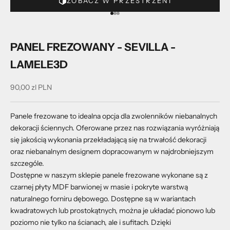
ZOBACZ W PRZESTRZENI
Przejdź do 1
Przejdź do 2
Przejdź do 3
PANEL FREZOWANY - SEVILLA -
LAMELE3D
Cena promocyjna
90,00 zl PLN
Panele frezowane to idealna opcja dla zwolenników niebanalnych
dekoracji ściennych. Oferowane przez nas rozwiązania wyróżniają
się jakością wykonania przekładającą się na trwałość dekoracji
oraz niebanalnym designem dopracowanym w najdrobniejszym
szczególe.
Dostępne w naszym sklepie panele frezowane wykonane są z
czarnej płyty MDF barwionej w masie i pokryte warstwą
naturalnego forniru dębowego. Dostępne są w wariantach
kwadratowych lub prostokątnych, można je układać pionowo lub
poziomo nie tylko na ścianach, ale i sufitach. Dzięki