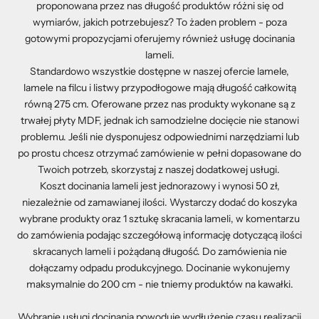
proponowana przez nas długość produktów różni się od
wymiarów, jakich potrzebujesz? To żaden problem - poza
gotowymi propozycjami oferujemy również usługę docinania
lameli.
Standardowo wszystkie dostępne w naszej ofercie lamele,
lamele na filcu i listwy przypodłogowe mają długość całkowitą
równą 275 cm. Oferowane przez nas produkty wykonane są z
trwałej płyty MDF, jednak ich samodzielne docięcie nie stanowi
problemu. Jeśli nie dysponujesz odpowiednimi narzędziami lub
po prostu chcesz otrzymać zamówienie w pełni dopasowane do
Twoich potrzeb, skorzystaj z naszej dodatkowej usługi.
Koszt docinania lameli jest jednorazowy i wynosi 50 zł,
niezależnie od zamawianej ilości. Wystarczy dodać do koszyka
wybrane produkty oraz 1 sztukę skracania lameli, w komentarzu
do zamówienia podając szczegółową informację dotyczącą ilości
skracanych lameli i pożądaną długość. Do zamówienia nie
dołączamy odpadu produkcyjnego. Docinanie wykonujemy
maksymalnie do 200 cm - nie tniemy produktów na kawałki.
Wybranie usługi docinania powoduje wydłużenie czasu realizacji