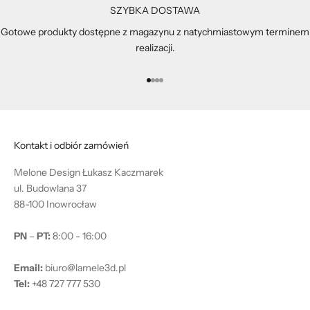
SZYBKA DOSTAWA
Gotowe produkty dostępne z magazynu z natychmiastowym terminem
realizacji.
Przejdź do 1
Przejdź do 2
Przejdź do 3
Przejdź do 4
Kontakt i odbiór zamówień
Melone Design Łukasz Kaczmarek
ul. Budowlana 37
88-100 Inowrocław
PN
–
PT:
8:00 - 16:00
Email:
biuro@lamele3d.pl
Tel:
+48 727 777 530