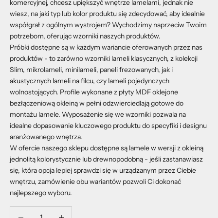
komercyjnej, chcesz upiększyć wnętrze lamelami, jednak nie
wiesz, na jaki typ lub kolor produktu się zdecydować, aby idealnie
współgrał z ogólnym wystrojem? Wychodzimy naprzeciw Twoim
potrzebom, oferując wzorniki naszych produktów.
Próbki dostępne są w każdym wariancie oferowanych przez nas
produktów - to zarówno wzorniki lameli klasycznych, z kolekcji
Slim, mikrolameli, minilameli, paneli frezowanych, jak i
akustycznych lameli na filcu, czy lameli pojedynczych
wolnostojących. Profile wykonane z płyty MDF oklejone
bezłączeniową okleiną w pełni odzwierciedlają gotowe do
montażu lamele. Wyposażenie się we wzorniki pozwala na
idealne dopasowanie kluczowego produktu do specyfiki i designu
aranżowanego wnętrza.
W ofercie naszego sklepu dostępne są lamele w wersji z okleiną
jednolitą kolorystycznie lub drewnopodobną - jeśli zastanawiasz
się, która opcja lepiej sprawdzi się w urządzanym przez Ciebie
wnętrzu, zamówienie obu wariantów pozwoli Ci dokonać
najlepszego wyboru.
Zmniejsz ilość
Zmniejsz ilość