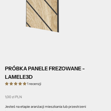
PRÓBKA PANELE FREZOWANE -
LAMELE3D
1 recenzji
Cena promocyjna
1,00 zl PLN
Jesteś na etapie aranżacji mieszkania lub przestrzeni