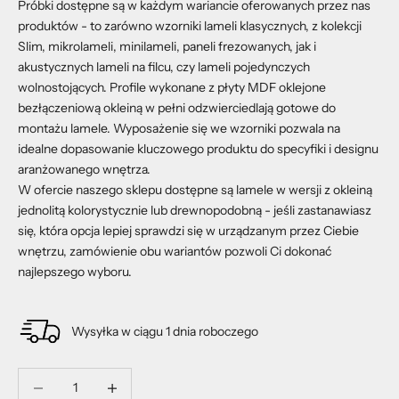
Próbki dostępne są w każdym wariancie oferowanych przez nas
produktów - to zarówno wzorniki lameli klasycznych, z kolekcji
Slim, mikrolameli, minilameli, paneli frezowanych, jak i
akustycznych lameli na filcu, czy lameli pojedynczych
wolnostojących. Profile wykonane z płyty MDF oklejone
bezłączeniową okleiną w pełni odzwierciedlają gotowe do
montażu lamele. Wyposażenie się we wzorniki pozwala na
idealne dopasowanie kluczowego produktu do specyfiki i designu
aranżowanego wnętrza.
W ofercie naszego sklepu dostępne są lamele w wersji z okleiną
jednolitą kolorystycznie lub drewnopodobną - jeśli zastanawiasz
się, która opcja lepiej sprawdzi się w urządzanym przez Ciebie
wnętrzu, zamówienie obu wariantów pozwoli Ci dokonać
najlepszego wyboru.
Wysyłka w ciągu 1 dnia roboczego
Zmniejsz ilość
Zmniejsz ilość