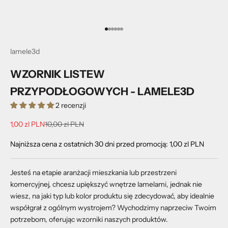
Przejdź do 1
Przejdź do 2
Przejdź do 3
Przejdź do 4
Przejdź do 5
Przejdź do 6
lamele3d
WZORNIK LISTEW
PRZYPODŁOGOWYCH - LAMELE3D
2 recenzji
Cena promocyjna
Cena regularna
1,00 zl PLN
10,00 zl PLN
Najniższa cena z ostatnich 30 dni przed promocją:
1,00 zl PLN
Jesteś na etapie aranżacji mieszkania lub przestrzeni
komercyjnej, chcesz upiększyć wnętrze lamelami, jednak nie
wiesz, na jaki typ lub kolor produktu się zdecydować, aby idealnie
współgrał z ogólnym wystrojem? Wychodzimy naprzeciw Twoim
potrzebom, oferując wzorniki naszych produktów.