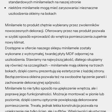
standardowych minilamelach na naszej stronie
niektóre minilamele mogą mieć zarysowania i nieznaczne
uszkodzenia okleiny na bokach
Minilamele to produkt chętnie wybierany przez zwolenników
nowoczesnych dekoracji. Oferowany przez nas produkt pozwala
w szybki sposób wprowadzić do wnętrza pomieszczenia zupełnie
nowy klimat.
Dostępne w ofercie naszego sklepu minilamele zostały
wykonane z wytrzymałej, twardej płyty MDF odpornej na
uszkodzenia. Stawiamy na najwyższą jakość, dlatego skupiamy
się również na szczegółach - minilamele mają okleinę na trzech
bokach, dzięki czemu prezentują się estetycznie z każdej strony.
Bezłączeniowa okleina pozwala też na swobodne łączenie paneli i
zachowanie dekoracyjnej spójności.
Minilamele to nie tylko sposób na upiększenie wnętrza, ale i
poprawę jego funkcjonalności. Można je montować w pionie lub
poziomie, dzięki czemu optycznie powiększają dekorowane
pomieszczenie. Trwała, jednak lekka konstrukcja pozwala na
upiększenie nie tylko ścian, ale i sufitów. Właściwości akustyczne