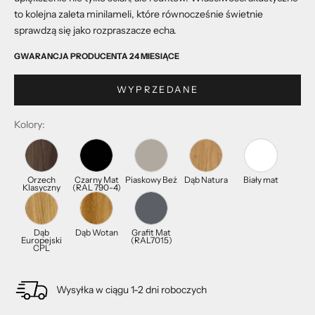
to kolejna zaleta minilameli, które równocześnie świetnie
sprawdzą się jako rozpraszacze echa.
GWARANCJA PRODUCENTA 24 MIESIĄCE
WYPRZEDANE
Kolory:
Orzech
Czarny Mat
Piaskowy Beż
Dąb Natura
Biały mat
Klasyczny
(RAL 790-4)
Dąb
Dąb Wotan
Grafit Mat
Europejski
(RAL7015)
CPL
Wysyłka w ciągu 1-2 dni roboczych