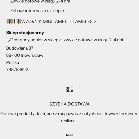
Zwykle gotowe w ciągu 2-4 dni
Zobacz informację o sklepie
WZORNIK MINILAMELI - LAMELE3D
Sklep stacjonarny
Dostępny odbiór w sklepie, zwykle gotowe w ciągu 2-4 dni
Budowlana 37
88-100 Inowrocław
Polska
798758822
SZYBKA DOSTAWA
Gotowe produkty dostępne z magazynu z natychmiastowym terminem
realizacji.
Przejdź do 1
Przejdź do 2
Przejdź do 3
Przejdź do 4