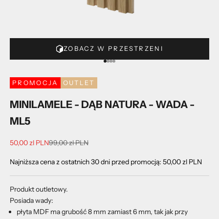
ZOBACZ W PRZESTRZENI
Przejdź do 1
Przejdź do 2
Przejdź do 3
Przejdź do 4
PROMOCJA
OUTLET
MINILAMELE - DĄB NATURA - WADA -
ML5
Cena promocyjna
Cena regularna
50,00 zl PLN
99,00 zl PLN
Najniższa cena z ostatnich 30 dni przed promocją:
50,00 zl PLN
Produkt outletowy.
Posiada wady:
płyta MDF ma grubość 8 mm zamiast 6 mm, tak jak przy