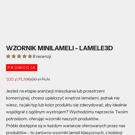
WZORNIK MINILAMELI - LAMELE3D
8 recenzji
PROMOCJA
Cena promocyjna
Cena regularna
1,00 zl PLN
10,00 zl PLN
Jesteś na etapie aranżacji mieszkania lub przestrzeni
komercyjnej, chcesz upiększyć wnętrze lamelami, jednak nie
wiesz, na jaki typ lub kolor produktu się zdecydować, aby idealnie
współgrał z ogólnym wystrojem? Wychodzimy naprzeciw Twoim
potrzebom, oferując wzorniki naszych produktów.
Próbki dostępne są w każdym wariancie oferowanych przez nas
produktów - to zarówno wzorniki lameli klasycznych, z kolekcji