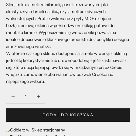
Slim, mikrolameli, minilameli, paneli frezowanych, jak i
akustycznych lameli na filcu, czy lameli pojedynczych
wolnostojących. Profile wykonane z płyty MDF oklejone
bezłączeniową okleiną w pełni odzwierciedlają gotowe do
montażu lamele. Wyposażenie się we wzorniki pozwala na
idealne dopasowanie kluczowego produktu do specyfiki i designu
aranżowanego wnętrza.
W ofercie naszego sklepu dostępne są lamele w wersji z okleiną
jednolitą kolorystycznie lub drewnopodobną - jeśli zastanawiasz
się, która opcja lepiej sprawdzi się w urządzanym przez Ciebie
wnętrzu, zamówienie obu wariantów pozwoli Ci dokonać
najlepszego wyboru.
Zmniejsz ilość
Zmniejsz ilość
DODAJ DO KOSZYKA
Odbierz w: Sklep stacjonarny