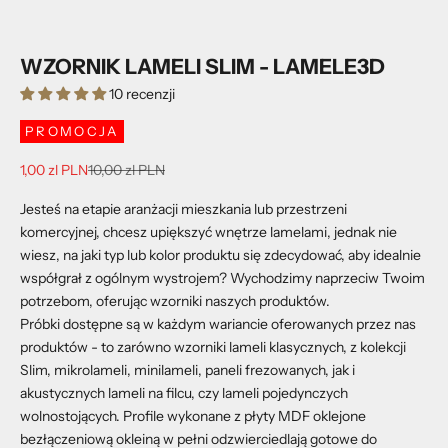
WZORNIK LAMELI SLIM - LAMELE3D
10 recenzji
PROMOCJA
Cena promocyjna
Cena regularna
1,00 zl PLN
10,00 zl PLN
Jesteś na etapie aranżacji mieszkania lub przestrzeni
komercyjnej, chcesz upiększyć wnętrze lamelami, jednak nie
wiesz, na jaki typ lub kolor produktu się zdecydować, aby idealnie
współgrał z ogólnym wystrojem? Wychodzimy naprzeciw Twoim
potrzebom, oferując wzorniki naszych produktów.
Próbki dostępne są w każdym wariancie oferowanych przez nas
produktów - to zarówno wzorniki lameli klasycznych, z kolekcji
Slim, mikrolameli, minilameli, paneli frezowanych, jak i
akustycznych lameli na filcu, czy lameli pojedynczych
wolnostojących. Profile wykonane z płyty MDF oklejone
bezłączeniową okleiną w pełni odzwierciedlają gotowe do