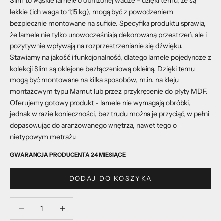
Slim to wąskie lamele o obniżonej wadze - dzięki temu, że są
lekkie (ich waga to 1,15 kg), mogą być z powodzeniem
bezpiecznie montowane na suficie. Specyfika produktu sprawia,
że lamele nie tylko unowocześniają dekorowaną przestrzeń, ale i
pozytywnie wpływają na rozprzestrzenianie się dźwięku.
Stawiamy na jakość i funkcjonalność, dlatego lamele pojedyncze z
kolekcji Slim są oklejone bezłączeniową okleiną. Dzięki temu
mogą być montowane na kilka sposobów, m.in. na kleju
montażowym typu Mamut lub przez przykręcenie do płyty MDF.
Oferujemy gotowy produkt - lamele nie wymagają obróbki,
jednak w razie konieczności, bez trudu można je przyciąć, w pełni
dopasowując do aranżowanego wnętrza, nawet tego o
nietypowym metrażu
GWARANCJA PRODUCENTA 24 MIESIĄCE
DODAJ DO KOSZYKA
Zmniejsz ilość
Zmniejsz ilość