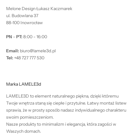
Melone Design Łukasz Kaczmarek
ul. Budowlana 37
88-100 Inowrocław
PN
–
PT:
8:00 - 16:00
Email:
biuro@lamele3d.pl
Tel:
+48 727 777 530
Marka LAMELE3d
LAMELE3D to element naturalnego piękna, dzięki któremu
Twoje wnętrza staną się ciepłe i przytulne. Łatwy montaż listew
sprawia, że w prosty sposób nadasz indywidualnego charakteru
swoim pomieszczeniom.
Nasze produkty to minimalizm i elegancja, która zagości w
Waszych domach.