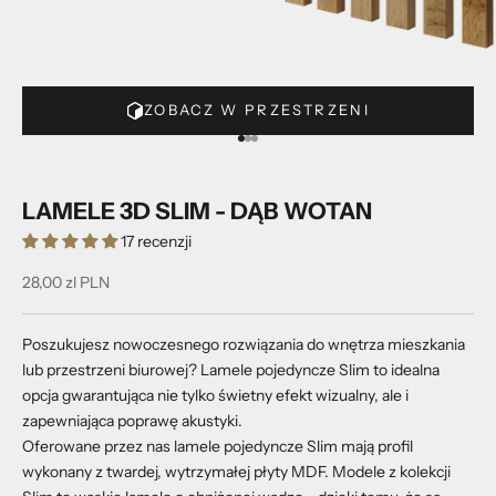
ZOBACZ W PRZESTRZENI
Przejdź do 1
Przejdź do 2
Przejdź do 3
LAMELE 3D SLIM - DĄB WOTAN
17 recenzji
Cena promocyjna
28,00 zl PLN
Poszukujesz nowoczesnego rozwiązania do wnętrza mieszkania
lub przestrzeni biurowej? Lamele pojedyncze Slim to idealna
opcja gwarantująca nie tylko świetny efekt wizualny, ale i
zapewniająca poprawę akustyki.
Oferowane przez nas lamele pojedyncze Slim mają profil
wykonany z twardej, wytrzymałej płyty MDF. Modele z kolekcji