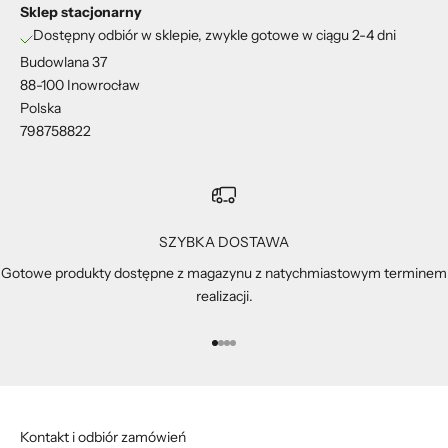
Sklep stacjonarny
Dostępny odbiór w sklepie, zwykle gotowe w ciągu 2-4 dni
Budowlana 37
88-100 Inowrocław
Polska
798758822
SZYBKA DOSTAWA
Gotowe produkty dostępne z magazynu z natychmiastowym terminem
realizacji.
Przejdź do 1
Przejdź do 2
Przejdź do 3
Przejdź do 4
Kontakt i odbiór zamówień