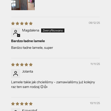
09/12/25
Magdalena
Bardzo ładne lamele
Bardzo ładne lamele, super
11/11/25
Jolanta
Lamele takie jak chcieliśmy - zamawialiśmy już kolejny
raz ten sam rodzaj 😉👍️
10/11/25
Krzysztof