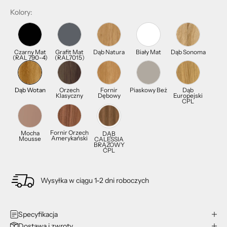
Kolory:
Czarny Mat
Grafit Mat
Dąb Natura
Biały Mat
Dąb Sonoma
(RAL 790-4)
(RAL7015)
Dąb Wotan
Orzech
Fornir
Piaskowy Beż
Dąb
Klasyczny
Dębowy
Europejski
CPL
Fornir Orzech
Mocha
DĄB
Amerykański
Mousse
CALESSIA
BRĄZOWY
CPL
Wysyłka w ciągu 1-2 dni roboczych
Specyfikacja
Dostawa i zwroty