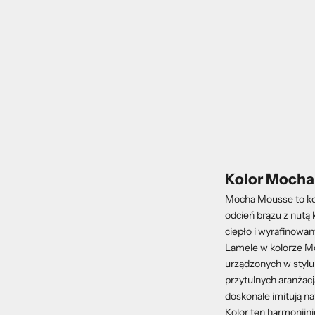
Kolor Moch
Mocha Mousse to kol
odcień brązu z nutą
ciepło i wyrafinowany
Lamele w kolorze M
urządzonych w stylu 
przytulnych aranżacj
doskonale imitują na
Kolor ten harmonijni