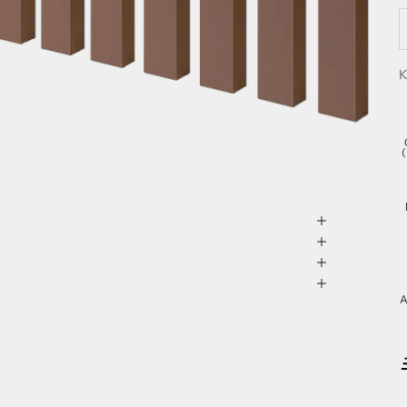
Z
K
(
A