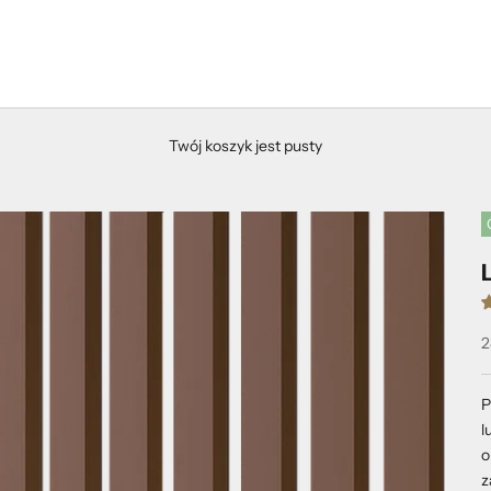
Twój koszyk jest pusty
C
2
P
l
o
z