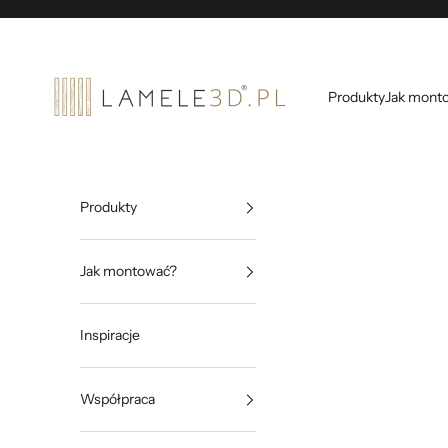
Przejdź do treści
lamele3d
Produkty
Jak mont
Produkty
Jak montować?
Inspiracje
Współpraca