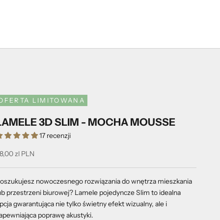
OFERTA LIMITOWANA
LAMELE 3D SLIM - MOCHA MOUSSE
17 recenzji
ena promocyjna
8,00 zl PLN
oszukujesz nowoczesnego rozwiązania do wnętrza mieszkania
ub przestrzeni biurowej? Lamele pojedyncze Slim to idealna
pcja gwarantująca nie tylko świetny efekt wizualny, ale i
apewniająca poprawę akustyki.