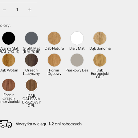
mniejsz ilość
Zmniejsz ilość
olory:
Czarny Mat
Grafit Mat
Dąb Natura
Biały Mat
Dąb Sonoma
RAL 790-4)
(RAL7015)
Dąb Wotan
Orzech
Fornir
Piaskowy Beż
Dąb
Klasyczny
Dębowy
Europejski
CPL
Fornir
DĄB
Orzech
CALESSIA
merykański
BRĄZOWY
CPL
Wysyłka w ciągu 1-2 dni roboczych