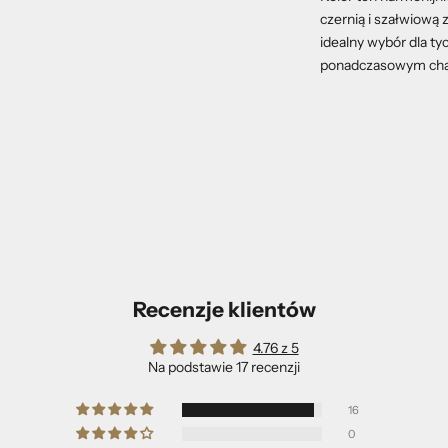
czernią i szałwiową 
idealny wybór dla ty
ponadczasowym cha
Recenzje klientów
4.76 z 5
Na podstawie 17 recenzji
16
0