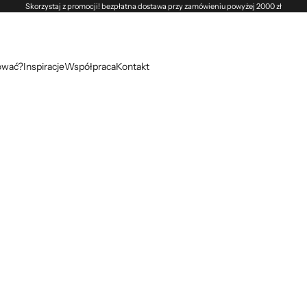
Skorzystaj z promocji! bezpłatna dostawa przy zamówieniu powyżej 2000 zł
ować?
Inspiracje
Współpraca
Kontakt