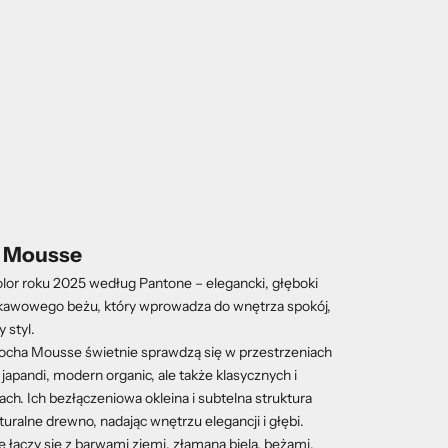
a Mousse
or roku 2025 według Pantone – elegancki, głęboki
 kawowego beżu, który wprowadza do wnętrza spokój,
 styl.
ocha Mousse świetnie sprawdzą się w przestrzeniach
japandi, modern organic, ale także klasycznych i
ach. Ich bezłączeniowa okleina i subtelna struktura
turalne drewno, nadając wnętrzu elegancji i głębi.
e łączy się z barwami ziemi, złamaną bielą, beżami,