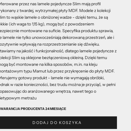
ferowane przez nas lamele pojedyncze Slim mają profil
ykonany z twardej, wytrzymałej płyty MDF. Modele z kolekcji
lim to wąskie lamele o obniżonej wadze - dzięki temu, że są
ekkie (ich waga to 1,15 kg), mogą być z powodzeniem
ezpiecznie montowane na suficie. Specyfika produktu sprawia,
e lamele nie tylko unowocześniają dekorowaną przestrzeń, ale i
ozytywnie wpływają na rozprzestrzenianie się dźwięku.
tawiamy na jakość i funkcjonalność, dlatego lamele pojedyncze z
olekcji Slim są oklejone bezłączeniową okleiną. Dzięki temu
ogą być montowane na kilka sposobów, m.in. na kleju
ontażowym typu Mamut lub przez przykręcenie do płyty MDF.
ferujemy gotowy produkt - lamele nie wymagają obróbki,
ednak w razie konieczności, bez trudu można je przyciąć, w pełni
opasowując do aranżowanego wnętrza, nawet tego o
ietypowym metrażu
WARANCJA PRODUCENTA 24 MIESIĄCE
DODAJ DO KOSZYKA