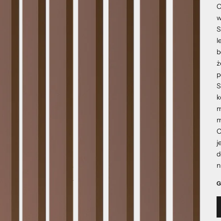
O
w
S
l
b
ż
p
S
k
m
m
O
j
d
n
G