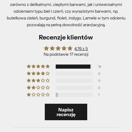
zarówno z delikatnymi, ciepłymi barwami, jak i uniwersalnymi
odcieniami typu biel i czerń, czy wyrazistymi barwami, np.
butelkowa zieleń, burgund, fiolet, indygo. Lamele w tym odcieniu
pozwalają na pełną dowolność aranżacyjną.
Recenzje klientów
4.76 z 5
Na podstawie 17 recenzji
16
0
0
0
1
Napisz
recenzję