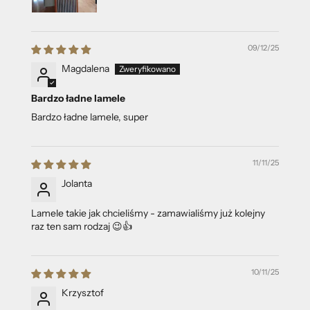
09/12/25
Magdalena
Bardzo ładne lamele
Bardzo ładne lamele, super
11/11/25
Jolanta
Lamele takie jak chcieliśmy - zamawialiśmy już kolejny
raz ten sam rodzaj 😉👍️
10/11/25
Krzysztof