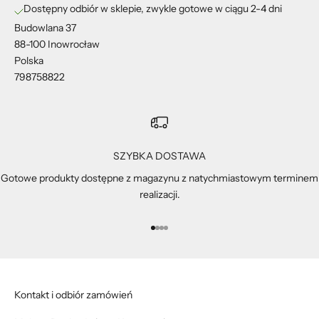
Dostępny odbiór w sklepie, zwykle gotowe w ciągu 2-4 dni
Budowlana 37
88-100 Inowrocław
Polska
798758822
SZYBKA DOSTAWA
Gotowe produkty dostępne z magazynu z natychmiastowym terminem
realizacji.
Przejdź do 1
Przejdź do 2
Przejdź do 3
Przejdź do 4
Kontakt i odbiór zamówień