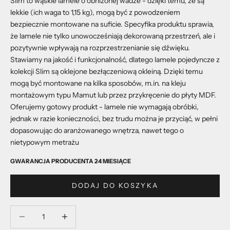
Slim to wąskie lamele o obniżonej wadze - dzięki temu, że są
lekkie (ich waga to 1,15 kg), mogą być z powodzeniem
bezpiecznie montowane na suficie. Specyfika produktu sprawia,
że lamele nie tylko unowocześniają dekorowaną przestrzeń, ale i
pozytywnie wpływają na rozprzestrzenianie się dźwięku.
Stawiamy na jakość i funkcjonalność, dlatego lamele pojedyncze z
kolekcji Slim są oklejone bezłączeniową okleiną. Dzięki temu
mogą być montowane na kilka sposobów, m.in. na kleju
montażowym typu Mamut lub przez przykręcenie do płyty MDF.
Oferujemy gotowy produkt - lamele nie wymagają obróbki,
jednak w razie konieczności, bez trudu można je przyciąć, w pełni
dopasowując do aranżowanego wnętrza, nawet tego o
nietypowym metrażu
GWARANCJA PRODUCENTA 24 MIESIĄCE
DODAJ DO KOSZYKA
Zmniejsz ilość
Zmniejsz ilość