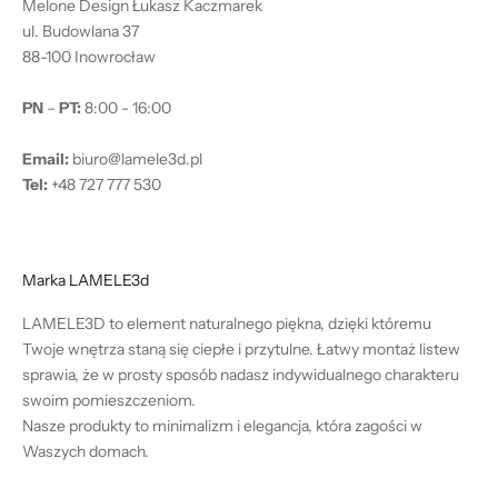
Melone Design Łukasz Kaczmarek
ul. Budowlana 37
88-100 Inowrocław
PN
–
PT:
8:00 - 16:00
Email:
biuro@lamele3d.pl
Tel:
+48 727 777 530
Marka LAMELE3d
LAMELE3D to element naturalnego piękna, dzięki któremu
Twoje wnętrza staną się ciepłe i przytulne. Łatwy montaż listew
sprawia, że w prosty sposób nadasz indywidualnego charakteru
swoim pomieszczeniom.
Nasze produkty to minimalizm i elegancja, która zagości w
Waszych domach.