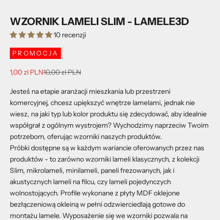
WZORNIK LAMELI SLIM - LAMELE3D
10 recenzji
PROMOCJA
Cena promocyjna
Cena regularna
1,00 zl PLN
10,00 zl PLN
Jesteś na etapie aranżacji mieszkania lub przestrzeni
komercyjnej, chcesz upiększyć wnętrze lamelami, jednak nie
wiesz, na jaki typ lub kolor produktu się zdecydować, aby idealnie
współgrał z ogólnym wystrojem? Wychodzimy naprzeciw Twoim
potrzebom, oferując wzorniki naszych produktów.
Próbki dostępne są w każdym wariancie oferowanych przez nas
produktów - to zarówno wzorniki lameli klasycznych, z kolekcji
Slim, mikrolameli, minilameli, paneli frezowanych, jak i
akustycznych lameli na filcu, czy lameli pojedynczych
wolnostojących. Profile wykonane z płyty MDF oklejone
bezłączeniową okleiną w pełni odzwierciedlają gotowe do
montażu lamele. Wyposażenie się we wzorniki pozwala na