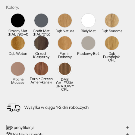
Kolory:
Czarny Mat
Grafit Mat
Dąb Natura
Biały Mat
Dąb Sonoma
(RAL 790-4)
(RAL7015)
Dąb Wotan
Orzech
Fornir
Piaskowy Beż
Dąb
Klasyczny
Dębowy
Europejski
CPL
Fornir Orzech
Mocha
DĄB
Amerykański
Mousse
CALESSIA
BRĄZOWY
CPL
Wysyłka w ciągu 1-2 dni roboczych
Specyfikacja
Dostawa i zwroty