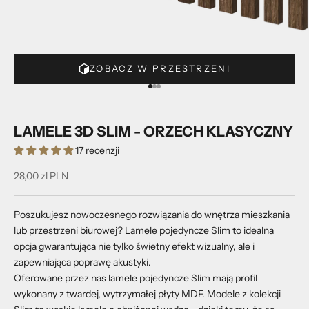
ZOBACZ W PRZESTRZENI
Przejdź do 1
Przejdź do 2
Przejdź do 3
LAMELE 3D SLIM - ORZECH KLASYCZNY
17 recenzji
Cena promocyjna
28,00 zl PLN
Poszukujesz nowoczesnego rozwiązania do wnętrza mieszkania
lub przestrzeni biurowej? Lamele pojedyncze Slim to idealna
opcja gwarantująca nie tylko świetny efekt wizualny, ale i
zapewniająca poprawę akustyki.
Oferowane przez nas lamele pojedyncze Slim mają profil
wykonany z twardej, wytrzymałej płyty MDF. Modele z kolekcji